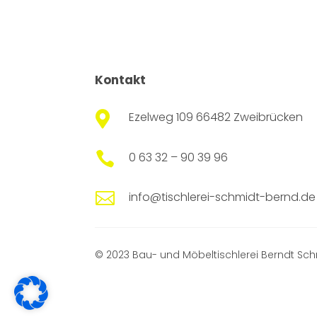
Kontakt

Ezelweg 109 66482 Zweibrücken

0 63 32 – 90 39 96

info@tischlerei-schmidt-bernd.de
© 2023 Bau- und Möbeltischlerei Berndt Sch