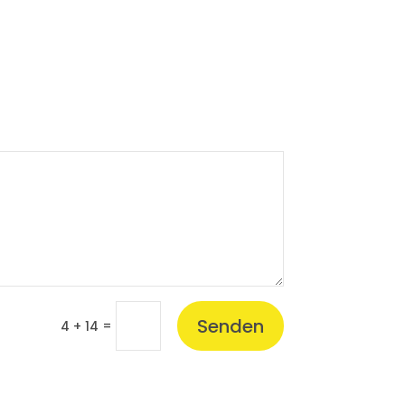
Senden
=
4 + 14